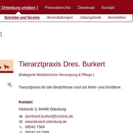
[
Ortenburg erleben
]
Presseberichte
Download
Kontakt
Betriebe und Vereine
Veranstaltungen
Jobangebote
Immobilien
n
Tierarztpraxis Dres. Burkert
(Kategorie
Medizinische Versorgung & Pflege
)
Tierarztpraxis für alle Bedürfnisse rund um Klein- und Großtiere.
Kontakt:
Färberstr. 6, 94496 Ortenburg
bernhard.burkert@t-online.de
www.tierarzt-ortenburg.de
08542 7369
08542 917389