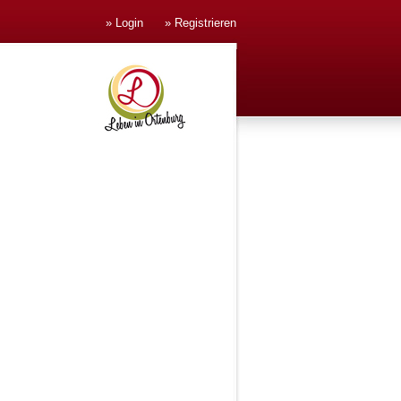
» Login
» Registrieren