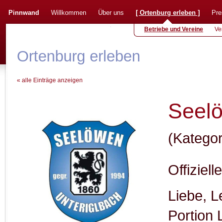
Pinnwand
Willkommen
Über uns
[
Ortenburg erleben
]
Pre
Betriebe und Vereine
Ve
Ortenburg erleben
« alle Einträge anzeigen
Seelö
(Katego
Offiziel
Liebe, L
Portion 