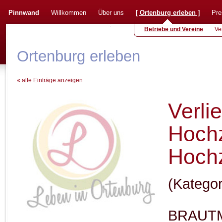
Pinnwand
Willkommen
Über uns
[
Ortenburg erleben
]
Pre
Betriebe und Vereine
Ve
Ortenburg erleben
« alle Einträge anzeigen
Verlie
Hoch
Hochz
(Katego
BRAUTM