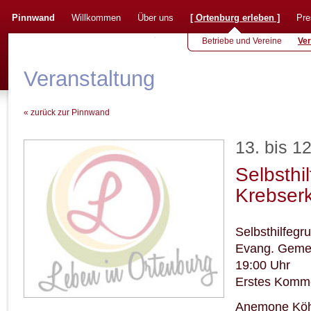
Pinnwand
Willkommen
Über uns
[
Ortenburg erleben
]
Pre
Betriebe und Vereine
Ver
Veranstaltung
« zurück zur Pinnwand
13. bis 1
Selbsthi
Krebser
Selbsthilfegr
Evang. Geme
19:00 Uhr
Erstes Komm
Anemone Köh