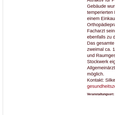
Attraktiv für
Gebäude wurd
temperierten
einem Einkau
Orthopädiepra
Facharzt sein
ebenfalls zu
Das gesamte 
zweimal ca. 1
und Raumgesta
Stockwerk eig
Allgemeinärzt
möglich.
Kontakt: Silk
gesundheits
Veranstaltungsort: