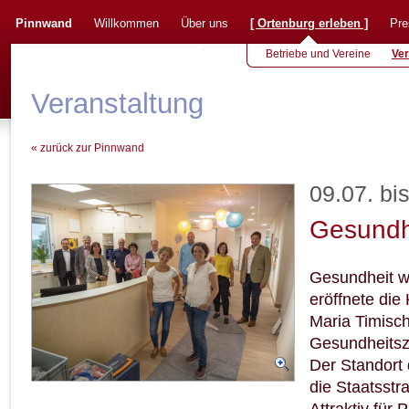
Pinnwand
Willkommen
Über uns
[
Ortenburg erleben
]
Pre
Betriebe und Vereine
Ver
Veranstaltung
« zurück zur Pinnwand
09.07. bi
Gesundhe
Gesundheit w
eröffnete die
Maria Timisch
Gesundheitsz
Der Standort
die Staatsstr