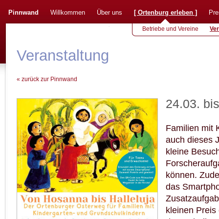
Pinnwand
Willkommen
Über uns
[
Ortenburg erleben
]
Pre
Betriebe und Vereine
Ver
Veranstaltung
« zurück zur Pinnwand
24.03. bi
Familien mit 
auch dieses 
kleine Besuch
Forscheraufg
können. Zudem
das Smartphon
Zusatzaufgab
kleinen Preis