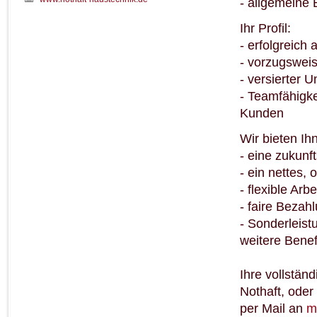
- allgemeine 
Ihr Profil:
- erfolgreic
- vorzugswei
- versierter 
- Teamfähigke
Kunden
Wir bieten Ih
- eine zukunf
- ein nettes,
- flexible Arb
- faire Bezah
- Sonderleist
weitere Benef
Ihre vollstän
Nothaft, oder
per Mail an
m