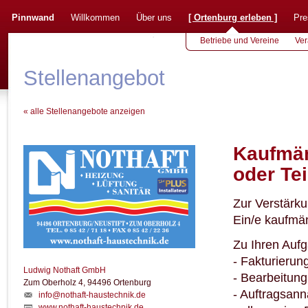
Pinnwand
Willkommen
Über uns
[
Ortenburg erleben
]
Pre
Betriebe und Vereine
Ver
Stellenangebot
« alle Stellenangebote anzeigen
Kaufmän
oder Tei
Zur Verstärku
Ein/e kaufmänn
Zu Ihren Auf
- Fakturieru
Ludwig Nothaft GmbH
- Bearbeitun
Zum Oberholz 4, 94496 Ortenburg
- Auftragsan
info@nothaft-haustechnik.de
www.nothaft-haustechnik.de