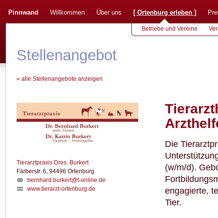
Pinnwand
Willkommen
Über uns
[
Ortenburg erleben
]
Pre
Betriebe und Vereine
Ver
Stellenangebot
« alle Stellenangebote anzeigen
Tierarzt
Arzthelf
Die Tierarztp
Unterstützung
Tierarztpraxis Dres. Burkert
(w/m/d). Gebo
Färberstr. 6, 94496 Ortenburg
Fortbildungsm
bernhard.burkert@t-online.de
www.tierarzt-ortenburg.de
engagierte, 
Tier.